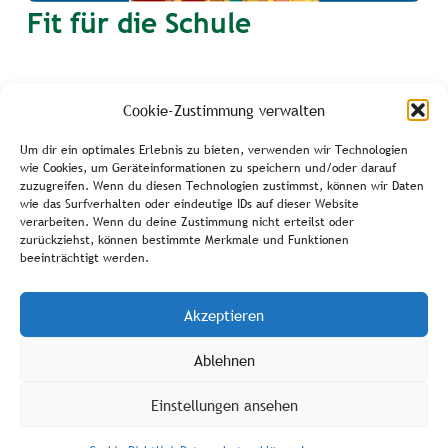
Fit für die Schule
Im Rahmen des Programms „Fit für die
Cookie-Zustimmung verwalten
Schule“ bieten wir Jugendliche, die noch
auf ihren Platz in einer Willkommensklasse
Um dir ein optimales Erlebnis zu bieten, verwenden wir Technologien
wie Cookies, um Geräteinformationen zu speichern und/oder darauf
warten, die Möglichkeit an unserer
zuzugreifen. Wenn du diesen Technologien zustimmst, können wir Daten
wie das Surfverhalten oder eindeutige IDs auf dieser Website
Sprachförderung teilzunehmen und bei uns
verarbeiten. Wenn du deine Zustimmung nicht erteilst oder
praktisch aktiv zu werden.
zurückziehst, können bestimmte Merkmale und Funktionen
beeinträchtigt werden.
Akzeptieren
Mehr Infos
Ablehnen
Einstellungen ansehen