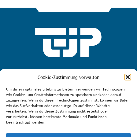
MEHR ÜBER DEN TJP E.V.
Cookie-Zustimmung verwalten
Um dir ein optimales Erlebnis zu bieten, verwenden wir Technologien
wie Cookies, um Geräteinformationen zu speichern und/oder darauf
zuzugreifen. Wenn du diesen Technologien zustimmst, können wir Daten
AGB
wie das Surfverhalten oder eindeutige IDs auf dieser Website
verarbeiten. Wenn du deine Zustimmung nicht erteilst oder
Bürozeiten
zurückziehst, können bestimmte Merkmale und Funktionen
Über den Verein
beeinträchtigt werden.
Spenden/Fördern