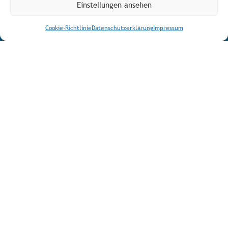
Einstellungen ansehen
Cookie-Richtlinie
Datenschutzerklärung
Impressum
MEHR ÜBER DEN TJP E.V.
AGB
Bürozeiten
Über den Verein
Spenden/Fördern
Impressum