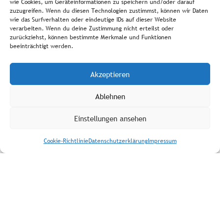
wie Cookies, um Geräteinformationen zu speichern und/oder darauf
Zum Angebot
zuzugreifen. Wenn du diesen Technologien zustimmst, können wir Daten
wie das Surfverhalten oder eindeutige IDs auf dieser Website
verarbeiten. Wenn du deine Zustimmung nicht erteilst oder
zurückziehst, können bestimmte Merkmale und Funktionen
beeinträchtigt werden.
Akzeptieren
Ablehnen
Einstellungen ansehen
Cookie-Richtlinie
Datenschutzerklärung
Impressum
Osterbäckerei: Plätzchen backen
In den Frühlingsmonaten öffnet unsere
Osterbäckerei: Die SchülerInnen stechen bei uns
Plätzchen aus und dekorieren sie. Die Leckereien
werden mit