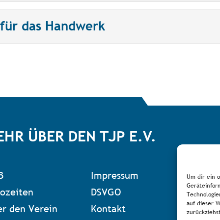
 für das Handwerk
EHR ÜBER DEN TJP E.V.
B
Impressum
Zum 
Um dir ein 
Geräteinfor
ozeiten
DSVGO
Technologie
auf dieser 
r den Verein
Kontakt
zurückziehs