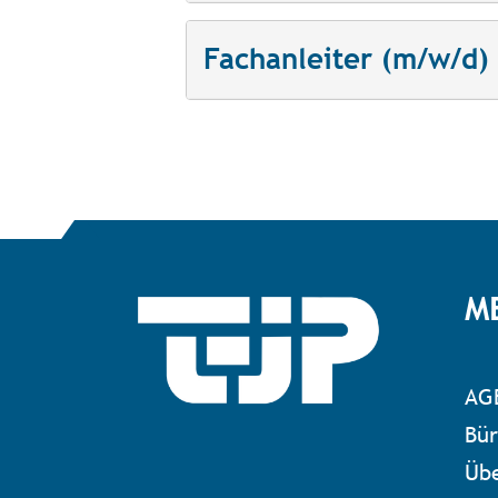
Fachanleiter (m/w/d)
M
AG
Bür
Übe