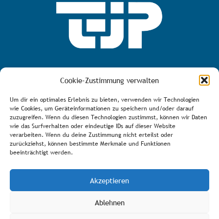
MEHR ÜBER DEN TJP E.V.
Cookie-Zustimmung verwalten
Um dir ein optimales Erlebnis zu bieten, verwenden wir Technologien
wie Cookies, um Geräteinformationen zu speichern und/oder darauf
zuzugreifen. Wenn du diesen Technologien zustimmst, können wir Daten
AGB
wie das Surfverhalten oder eindeutige IDs auf dieser Website
verarbeiten. Wenn du deine Zustimmung nicht erteilst oder
Bürozeiten
zurückziehst, können bestimmte Merkmale und Funktionen
Über den Verein
beeinträchtigt werden.
Spenden/Fördern
Akzeptieren
Impressum
DSVGO
Ablehnen
Kontakt