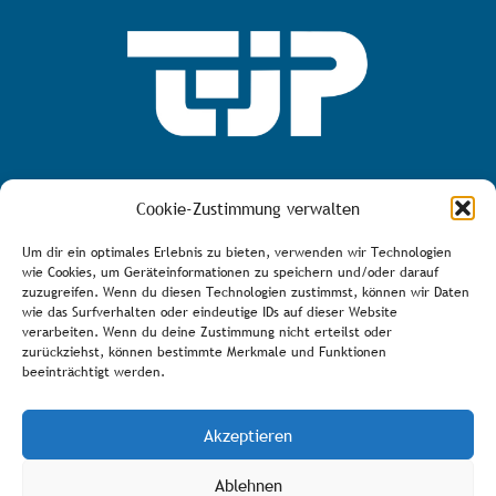
MEHR ÜBER DEN TJP E.V.
Cookie-Zustimmung verwalten
Um dir ein optimales Erlebnis zu bieten, verwenden wir Technologien
wie Cookies, um Geräteinformationen zu speichern und/oder darauf
zuzugreifen. Wenn du diesen Technologien zustimmst, können wir Daten
AGB
wie das Surfverhalten oder eindeutige IDs auf dieser Website
verarbeiten. Wenn du deine Zustimmung nicht erteilst oder
Bürozeiten
zurückziehst, können bestimmte Merkmale und Funktionen
Über den Verein
beeinträchtigt werden.
Spenden/Fördern
Akzeptieren
Impressum
DSVGO
Ablehnen