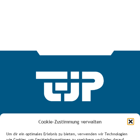
MEHR ÜBER DEN TJP E.V.
Cookie-Zustimmung verwalten
Um dir ein optimales Erlebnis zu bieten, verwenden wir Technologien
wie Cookies, um Geräteinformationen zu speichern und/oder darauf