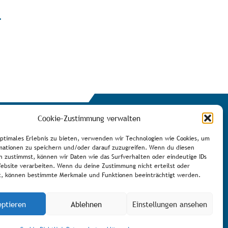
.
Cookie-Zustimmung verwalten
optimales Erlebnis zu bieten, verwenden wir Technologien wie Cookies, um
mationen zu speichern und/oder darauf zuzugreifen. Wenn du diesen
n zustimmst, können wir Daten wie das Surfverhalten oder eindeutige IDs
Website verarbeiten. Wenn du deine Zustimmung nicht erteilst oder
Newsletter eintragen
t, können bestimmte Merkmale und Funktionen beeinträchtigt werden.
eptieren
Ablehnen
Einstellungen ansehen