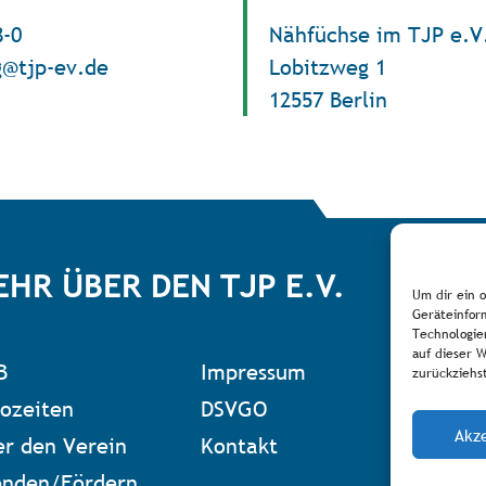
8-0
Nähfüchse im TJP e.V
g@tjp-ev.de
Lobitzweg 1
12557 Berlin
EHR ÜBER DEN TJP E.V.
Um dir ein 
Geräteinfor
Technologie
auf dieser 
B
Impressum
Zum 
zurückziehs
ozeiten
DSVGO
Akz
r den Verein
Kontakt
enden/Fördern