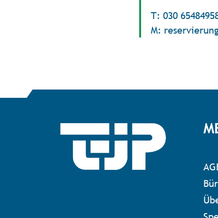
T: 030 6548495
M: reservierun
M
AG
Bür
Übe
Sp