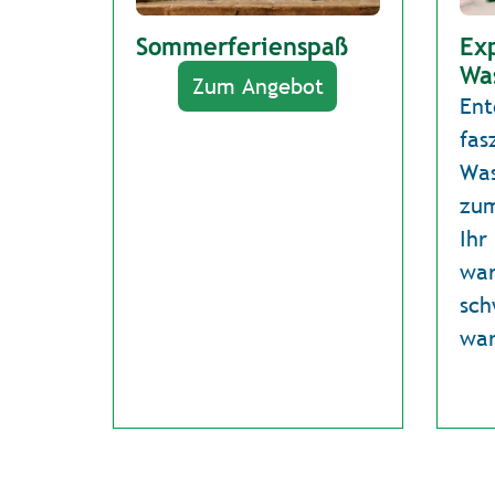
Sommerferienspaß
Ex
Wa
Zum Angebot
Ent
fas
Was
zum
Ihr
war
sc
war