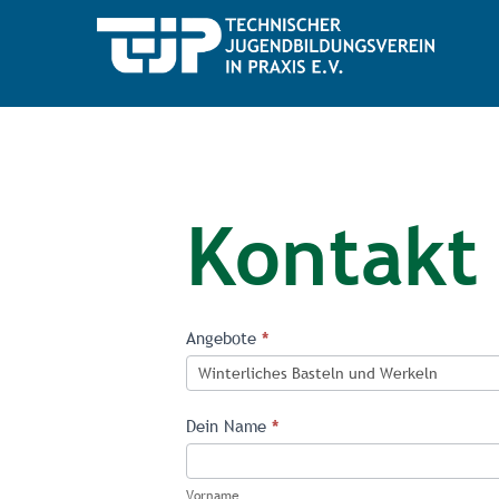
Kontakt
Kontaktformular
Angebote
*
Website
für
Dein Name
*
Angebote
Vorname
an
Vorname