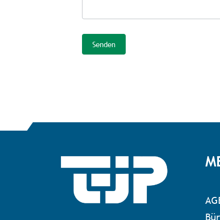
Senden
Alternative:
M
AG
Bür