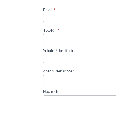
reservierung@tjp-
ev.de
Email
*
Telefon
*
Schule / Institution
Anzahl der Kinder
Nachricht