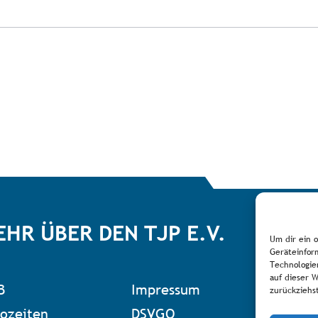
EHR ÜBER DEN TJP E.V.
Um dir ein 
Geräteinfor
Technologie
auf dieser 
B
Impressum
Zum 
zurückziehs
ozeiten
DSVGO