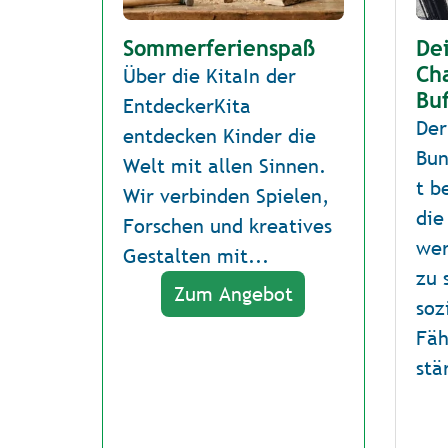
Sommerferienspaß
Dei
Ch
Über die KitaIn der
Buf
EntdeckerKita
Der
entdecken Kinder die
Bun
Welt mit allen Sinnen.
t b
Wir verbinden Spielen,
die
Forschen und kreatives
wer
Gestalten mit...
zu 
Zum Angebot
soz
Fäh
stä