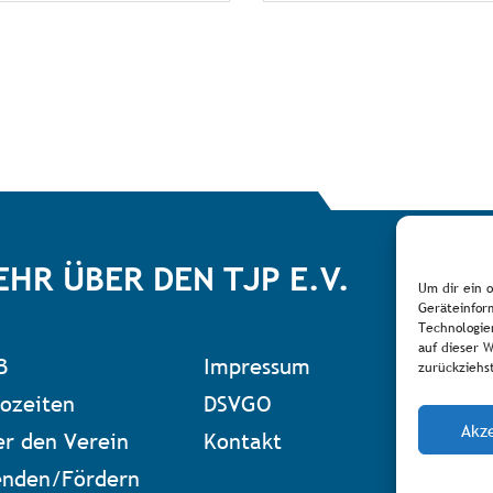
EHR ÜBER DEN TJP E.V.
Um dir ein 
Geräteinfor
Technologie
auf dieser 
B
Impressum
Zum 
zurückziehs
ozeiten
DSVGO
Akz
r den Verein
Kontakt
enden/Fördern