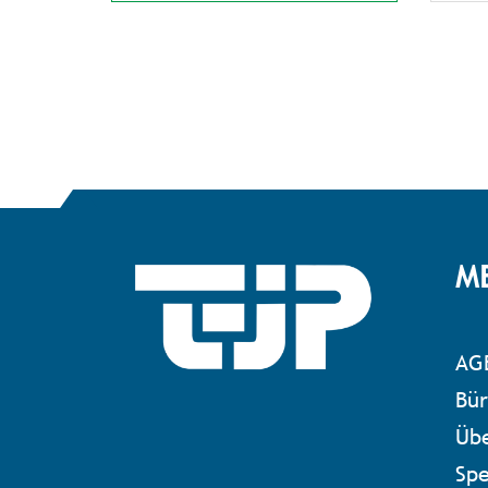
M
AG
Bür
Übe
Sp