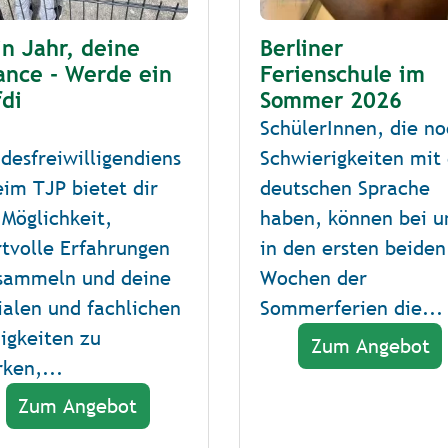
n Jahr, deine
Berliner
ance - Werde ein
Ferienschule im
di
Sommer 2026
SchülerInnen, die n
desfreiwilligendiens
Schwierigkeiten mit
eim TJP bietet dir
deutschen Sprache
 Möglichkeit,
haben, können bei u
tvolle Erfahrungen
in den ersten beiden
sammeln und deine
Wochen der
ialen und fachlichen
Sommerferien die...
igkeiten zu
Zum Angebot
rken,...
Zum Angebot