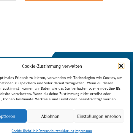
Cookie-Zustimmung verwalten
optimales Erlebnis zu bieten, verwenden wir Technologien wie Cookies, um
mationen zu speichern und/oder darauf zuzugreifen. Wenn du diesen
n zustimmst, können wir Daten wie das Surfverhalten oder eindeutige IDs
Website verarbeiten. Wenn du deine Zustimmung nicht erteilst oder
Newsletter eintragen
t, können bestimmte Merkmale und Funktionen beeinträchtigt werden.
eptieren
Ablehnen
Einstellungen ansehen
Cookie-Richtlinie
Datenschutzerklärung
Impressum