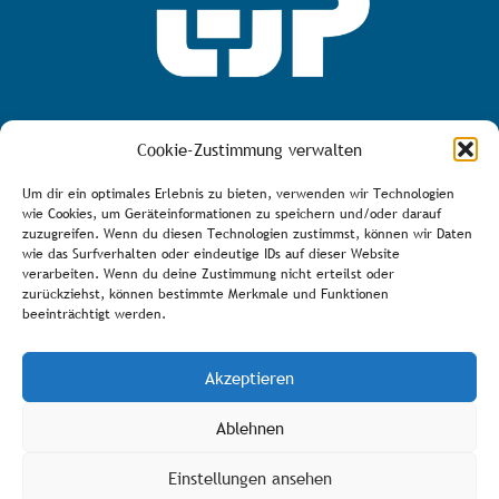
MEHR ÜBER DEN TJP E.V.
Cookie-Zustimmung verwalten
Um dir ein optimales Erlebnis zu bieten, verwenden wir Technologien
wie Cookies, um Geräteinformationen zu speichern und/oder darauf
zuzugreifen. Wenn du diesen Technologien zustimmst, können wir Daten
AGB
wie das Surfverhalten oder eindeutige IDs auf dieser Website
verarbeiten. Wenn du deine Zustimmung nicht erteilst oder
Bürozeiten
zurückziehst, können bestimmte Merkmale und Funktionen
Über den Verein
beeinträchtigt werden.
Spenden/Fördern
Akzeptieren
Impressum
DSVGO
Ablehnen
Kontakt
Einstellungen ansehen