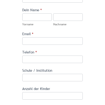
für
Angebote
Dein Name
*
an
Vorname
Nachname
reservierung@tjp-
Vorname
Nachname
ev.de
Email
*
Telefon
*
Schule / Institution
Anzahl der Kinder